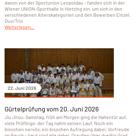
davon von der Sportunion Leopoldau – fanden sich in der
Wiener UNION-Sporthalle in Hietzing ein, um sich in den
verschiedenen Alterskategorien und den Bewerben Einzel,
Duo/Trio
Weiterlesen...
22. Juni 2026
Gürtelprüfung vom 20. Juni 2026
Jiu Jitsu: Samstag, früh am Morgen ging die Hallentür auf,
viele Prüflinge, der Tag nahm seinen Lauf. Noch ein
bisschen nervös, ein bisschen Aufregung dabei, Vorfreude
im Bauch – heut sind alle dabei. Draußen über dreißig Grad,