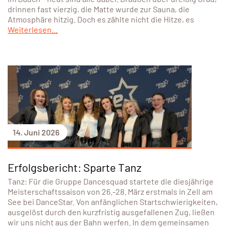
drinnen fast vierzig, die Matte wurde zur Sauna, die
Atmosphäre hitzig. Doch es zählte nicht die Hitze, es
Weiterlesen...
14. Juni 2026
Erfolgsbericht: Sparte Tanz
Tanz: Für die Gruppe Dancesquad startete die diesjährige
Meisterschaftssaison von 26.-28. März erstmals in Zell am
See bei DanceStar. Von anfänglichen Startschwierigkeiten,
ausgelöst durch den kurzfristig ausgefallenen Zug, ließen
wir uns nicht aus der Bahn werfen. In dem gemeinsamen