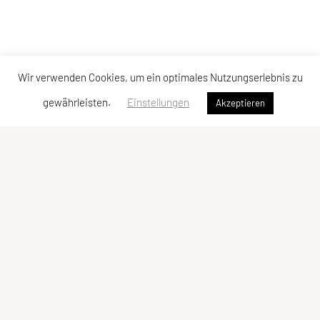
Wir verwenden Cookies, um ein optimales Nutzungserlebnis zu
gewährleisten.
Einstellungen
Akzeptieren
SPORTUNION Leopoldau
E-Mail:
obfrau@sportunion-leopoldau.at
ZVR-Zahl: 118300254
Schnellzugriff
Kontakt
Impressum