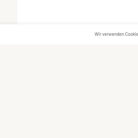
Wir verwenden Cookie
SPORTUNION Leopoldau
Schn
E-Mail:
obfrau@sportunion-leopoldau.at
Kont
ZVR-Zahl: 118300254
Imp
Date