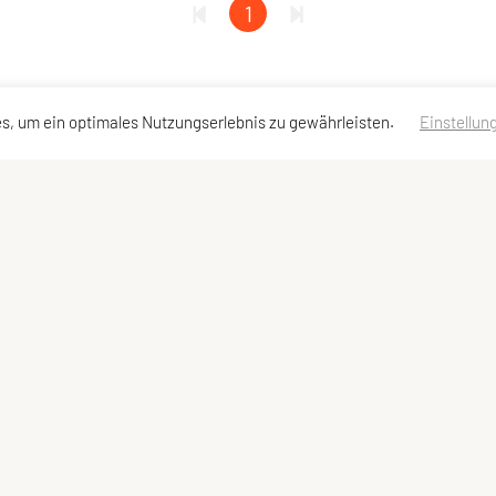
1
s, um ein optimales Nutzungserlebnis zu gewährleisten.
Einstellun
ellzugriff
akt
ressum
nschutzerklärung