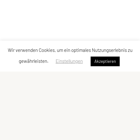
Wir verwenden Cookies, um ein optimales Nutzungserlebnis zu
gewährleisten.
Einstellungen
Akzeptieren
SPORTUNION Leopoldau
E-Mail:
obfrau@sportunion-leopoldau.at
ZVR-Zahl: 118300254