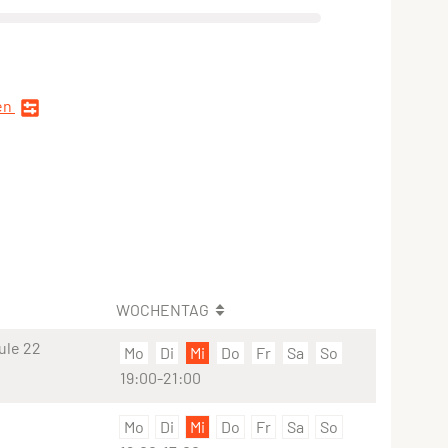
en
WOCHENTAG
ule 22
Mo
Di
Mi
Do
Fr
Sa
So
19:00-21:00
Mo
Di
Mi
Do
Fr
Sa
So