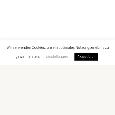
Wir verwenden Cookies, um ein optimales Nutzungserlebnis zu
gewährleisten.
Einstellungen
Akzeptieren
SPORTUNION Leopoldau
E-Mail:
obfrau@sportunion-leopoldau.at
ZVR-Zahl: 118300254
Schnellzugriff