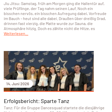
Jiu Jitsu: Samstag, früh am Morgen ging die Hallentür auf,
viele Prüflinge, der Tag nahm seinen Lauf. Noch ein
bisschen nervös, ein bisschen Aufregung dabei, Vorfreude
im Bauch – heut sind alle dabei. Draußen über dreißig Grad,
drinnen fast vierzig, die Matte wurde zur Sauna, die
Atmosphäre hitzig. Doch es zählte nicht die Hitze, es
Weiterlesen...
14. Juni 2026
Erfolgsbericht: Sparte Tanz
Tanz: Für die Gruppe Dancesquad startete die diesjährige