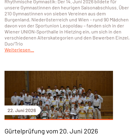
Rhythmische Gymnastik: Der 14. Juni 2026 bildete für
unsere Gymnastinnen den heurigen Saisonabschluss. Über
210 Gymnastinnen von sieben Vereinen aus dem
Burgenland, Niederösterreich und Wien – rund 90 Mädchen
davon von der Sportunion Leopoldau – fanden sich in der
Wiener UNION-Sporthalle in Hietzing ein, um sich in den
verschiedenen Alterskategorien und den Bewerben Einzel,
Duo/Trio
Weiterlesen...
22. Juni 2026
Gürtelprüfung vom 20. Juni 2026