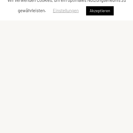
Wir verwenden Cookies, um ein optimales Nutzungserlebnis zu
gewährleisten.
Einstellungen
Akzeptieren
SPORTUNION Leopoldau
E-Mail:
obfrau@sportunion-leopoldau.at
ZVR-Zahl: 118300254
Schnellzugriff
Kontakt
Impressum
Datenschutzerklärung