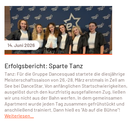
14. Juni 2026
Erfolgsbericht: Sparte Tanz
Tanz: Für die Gruppe Dancesquad startete die diesjährige
Meisterschaftssaison von 26.-28. März erstmals in Zell am
See bei DanceStar. Von anfänglichen Startschwierigkeiten,
ausgelöst durch den kurzfristig ausgefallenen Zug, ließen
wir uns nicht aus der Bahn werfen. In dem gemeinsamen
Apartment wurde jeden Tag zusammen gefrühstückt und
anschließend trainiert. Dann hieß es "Ab auf die Bühne"!
Weiterlesen...