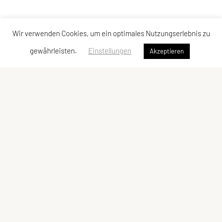
Wir verwenden Cookies, um ein optimales Nutzungserlebnis zu
gewährleisten.
Einstellungen
Akzeptieren
SPORTUNION Leopoldau
E-Mail:
obfrau@sportunion-leopoldau.at
ZVR-Zahl: 118300254
Schnellzugriff
Kontakt
Impressum